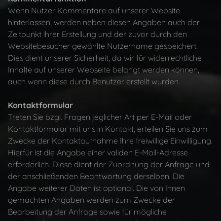
Wenn Nutzer Kommentare auf unserer Website
Home
hinterlassen, werden neben diesen Angaben auch der
Zeitpunkt ihrer Erstellung und der zuvor durch den
Websitebesucher gewählte Nutzername gespeichert.
Portfolio
Dies dient unserer Sicherheit, da wir für widerrechtliche
Inhalte auf unserer Webseite belangt werden können,
auch wenn diese durch Benutzer erstellt wurden.
ARCHITEKTURFOTOS
Kontaktformular
INDUSTRIE & HANDWERK
Treten Sie bzgl. Fragen jeglicher Art per E-Mail oder
Kontaktformular mit uns in Kontakt, erteilen Sie uns zum
Zwecke der Kontaktaufnahme Ihre freiwillige Einwilligung.
INTERIORFOTOGRAFIE
Hierfür ist die Angabe einer validen E-Mail-Adresse
erforderlich. Diese dient der Zuordnung der Anfrage und
UNTERNEHMENSFOTOS
der anschließenden Beantwortung derselben. Die
Angabe weiterer Daten ist optional. Die von Ihnen
gemachten Angaben werden zum Zwecke der
TOURISMUS & HOTEL
Bearbeitung der Anfrage sowie für mögliche